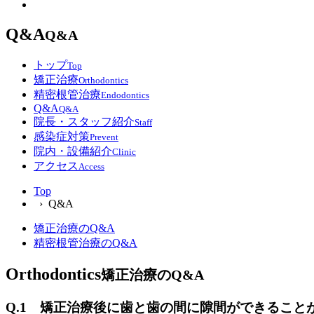
Q&A
Q&A
トップ
Top
矯正治療
Orthodontics
精密根管治療
Endodontics
Q&A
Q&A
院長・スタッフ紹介
Staff
感染症対策
Prevent
院内・設備紹介
Clinic
アクセス
Access
Top
› Q&A
矯正治療のQ&A
精密根管治療のQ&A
Orthodontics
矯正治療のQ&A
Q.1 矯正治療後に歯と歯の間に隙間ができること