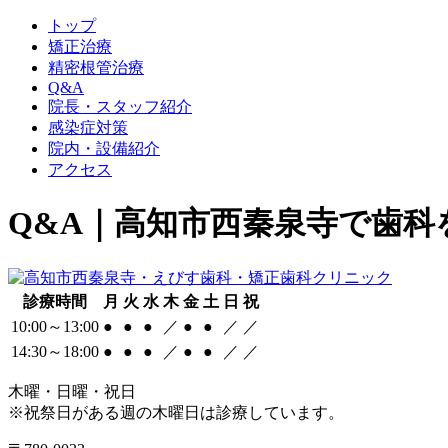
トップ
矯正治療
精密根管治療
Q&A
院長・スタッフ紹介
感染症対策
院内・設備紹介
アクセス
Q&A｜高知市西秦泉寺で歯
診療時間
月
火
水
木
金
土
日
祝
10:00～13:00
●
●
●
／
●
●
／
／
14:30～18:00
●
●
●
／
●
●
／
／
木曜・日曜・祝日
※祝祭日がある週の木曜日は診療しています。